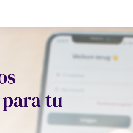
os
 para tu