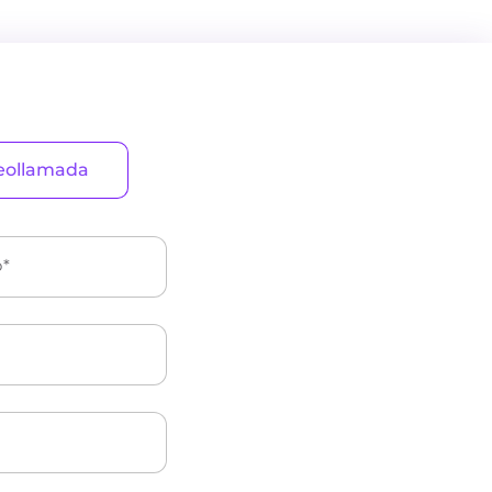
eollamada
o